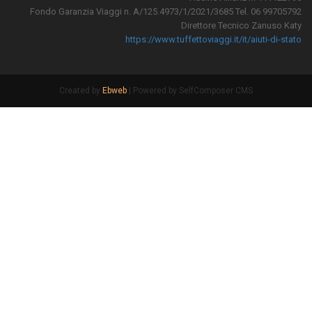
Fondo Garanzia Viaggi n. A/125.4973/1/2021/3685 Tel. 06 99705792
Direttore Tecnico Zanuso Katy
https://www.tuffettoviaggi.it/it/aiuti-di-stato
Created by
Ebweb
| Powered by SelfComposer CMS