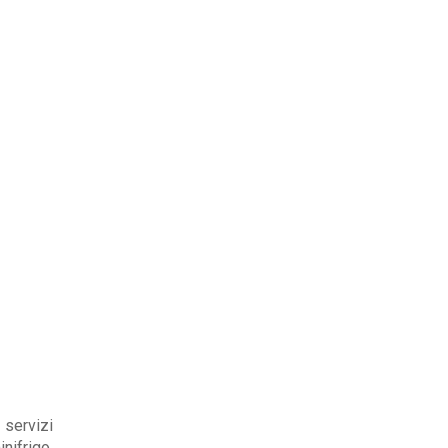
 servizi
nifrigo,