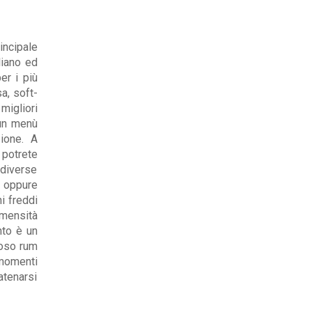
incipale
liano ed
er i più
sa, soft-
migliori
 un menù
ione. A
 potrete
 diverse
k oppure
ni freddi
mmensità
nto è un
moso rum
r momenti
atenarsi