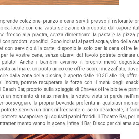
omprende colazione, pranzo e cena serviti presso il ristorante pr
 tipica locale con una vasta selezione di proposte dal sapore ita
sce fresco alla piastra, senza dimenticare la pasta e la pizza p
 con prodotti specifici. Sono inclusi ai pasti acqua, vino della ca
met con servizio à la carte, disponibile solo per la cena offre le 
le per le vostre cene, senza alzarvi dal tavolo potrete ordinare
l palato! Anche i bambini avranno il proprio menù degustaz
n vista sul mare, un posto unico che offre scorci mozzafiato, dove
cire dalla zona della piscina, è aperto dalle 10.30 alle 18, offre
è. Inoltre, potrete recuperare le forze con il menù degli snac
 Il Beach Bar, proprio sulla spiaggia di Chaves offre bibite e pani
rvi un momento di relax mentre la vostra vista si perde nell’i
per sorseggiare la propria bevanda preferita in qualsiasi mome
i potrete servirvi un drink rinfrescante o, se lo desiderate, il fa
3, potrete assaporare gli squisiti panini freddi. Il Theatre Bar, pe
intrattenimento vanno in scena. Infine il Bar Disco per chi ama sc