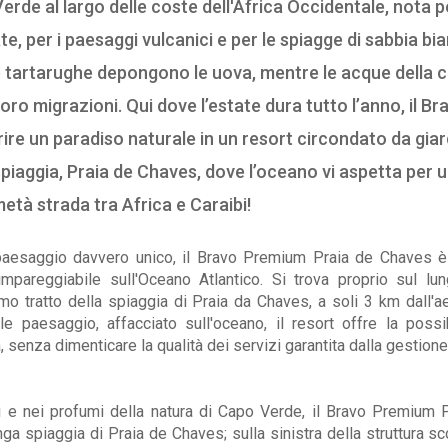
Verde al largo delle coste dell'Africa Occidentale, nota p
e, per i paesaggi vulcanici e per le spiagge di sabbia bi
e tartarughe depongono le uova, mentre le acque della 
ro migrazioni. Qui dove l’estate dura tutto l’anno, il Br
ire un paradiso naturale in un resort circondato da giard
spiaggia, Praia de Chaves, dove l’oceano vi aspetta per 
età strada tra Africa e Caraibi!
paesaggio davvero unico, il Bravo Premium Praia de Chaves è
impareggiabile sull'Oceano Atlantico. Si trova proprio sul lu
mo tratto della spiaggia di Praia da Chaves, a soli 3 km dall'a
ole paesaggio, affacciato sull'oceano, il resort offre la possib
à, senza dimenticare la qualità dei servizi garantita dalla gestione
i e nei profumi della natura di Capo Verde, il Bravo Premium 
nga spiaggia di Praia de Chaves; sulla sinistra della struttura sc