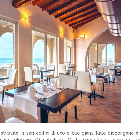
tribuite in vari edifici di uno e due piani. Tutte dispongono di
nata, telefono, TV satellitare, Wi-Fi, cassetta di sicurezza, mi