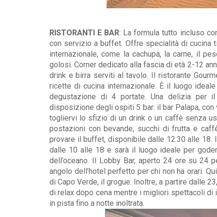
RISTORANTI E BAR
: La formula tutto incluso c
con servizio a buffet. Offre specialità di cucina
internazionale, come la cachupa, la carne, il pe
golosi. Corner dedicato alla fascia di età 2-12 anni
drink e birra serviti al tavolo. Il ristorante Gour
ricette di cucina internazionale. È il luogo idea
degustazione di 4 portate. Una delizia per i
disposizione degli ospiti 5 bar: il bar Palapa, co
togliervi lo sfizio di un drink o un caffè senza us
postazioni con bevande, succhi di frutta e caff
provare il buffet, disponibile dalle 12:30 alle 18.
dalle 10 alle 18 e sarà il luogo ideale per gode
dell’oceano. Il Lobby Bar, aperto 24 ore su 24 
angolo dell’hotel perfetto per chi non ha orari. Qu
di Capo Verde, il grogue. Inoltre, a partire dalle 2
di relax dopo cena mentre i migliori spettacoli di 
in pista fino a notte inoltrata.