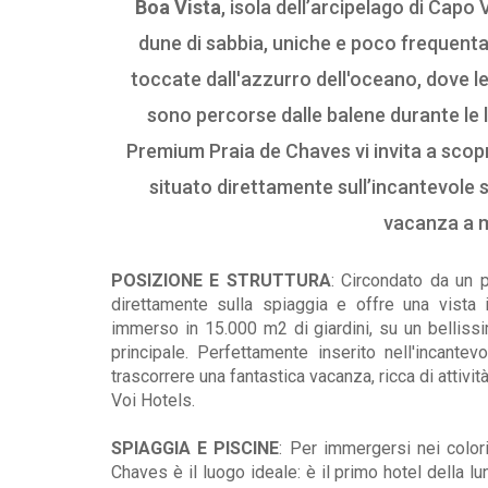
Boa Vista
, isola dell’arcipelago di Capo 
dune di sabbia, uniche e poco frequentat
toccate dall'azzurro dell'oceano, dove l
sono percorse dalle balene durante le lo
Premium Praia de Chaves vi invita a scopr
situato direttamente sull’incantevole 
vacanza a m
POSIZIONE E STRUTTURA
: Circondato da un 
direttamente sulla spiaggia e offre una vista 
immerso in 15.000 m2 di giardini, su un bellissi
principale. Perfettamente inserito nell'incantev
trascorrere una fantastica vacanza, ricca di attivit
Voi Hotels.
SPIAGGIA E PISCINE
: Per immergersi nei color
Chaves è il luogo ideale: è il primo hotel della lu