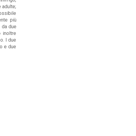
 adulte;
ossibile
nte più
e da due
 inoltre
o. I due
to e due