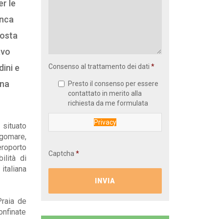
er le
anca
costa
avo
ini e
Consenso al trattamento dei dati
una
Presto il consenso per essere
contattato in merito alla
richiesta da me formulata
Privacy
 situato
ngomare,
eroporto
Captcha
ilità di
 italiana
Praia de
onfinate