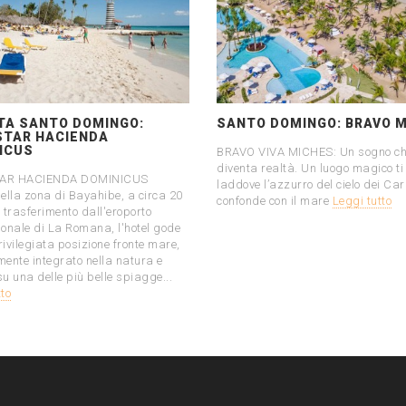
TA SANTO DOMINGO:
SANTO DOMINGO: BRAVO 
STAR HACIENDA
ICUS
BRAVO VIVA MICHES: Un sogno c
diventa realtà. Un luogo magico ti
TAR HACIENDA DOMINICUS
laddove l’azzurro del cielo dei Car
nella zona di Bayahibe, a circa 20
confonde con il mare
Leggi tutto
i trasferimento dall'eroporto
ionale di La Romana, l'hotel gode
rivilegiata posizione fronte mare,
mente integrato nella natura e
u una delle più belle spiagge...
tto