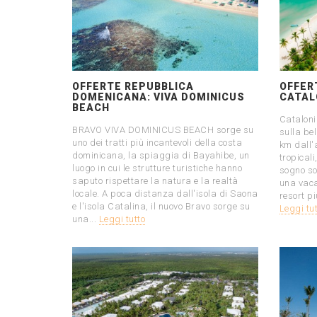
OFFERTE REPUBBLICA
OFFER
DOMENICANA: VIVA DOMINICUS
CATAL
BEACH
Cataloni
BRAVO VIVA DOMINICUS BEACH sorge su
sulla be
uno dei tratti più incantevoli della costa
km dall'
dominicana, la spiaggia di Bayahibe, un
tropical
luogo in cui le strutture turistiche hanno
sogno son
saputo rispettare la natura e la realtà
una vaca
locale. A poca distanza dall'isola di Saona
resort pi
e l'isola Catalina, il nuovo Bravo sorge su
Leggi tu
una...
Leggi tutto