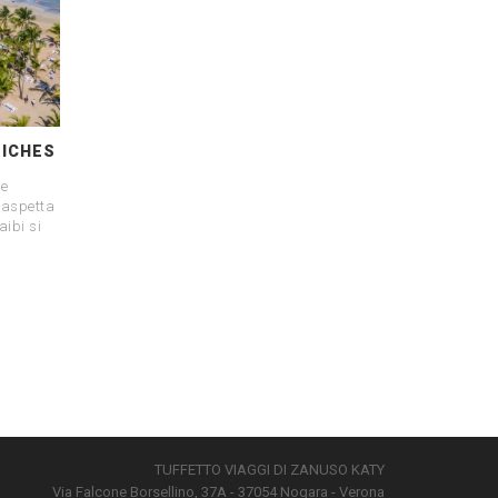
MICHES
he
 aspetta
aibi si
TUFFETTO VIAGGI DI ZANUSO KATY
Via Falcone Borsellino, 37A - 37054 Nogara - Verona