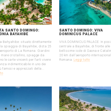
TA SANTO DOMINGO:
SANTO DOMINGO: VIVA
ONIA BAYAHIBE
DOMINICUS PALACE
a Bahyahibe: situato direttamente
VIVA DOMINICUS PALACE: In posi
lla spiaggia di Bayahibe, dista 25
centrale a Bayahibe, di fronte alle
aeroporto di La Romana. Giardini
bellissime isole di Saona e Catali
i, mare cristallino, spiagge da
20 km dall’aeroporto internazional
o le carte vincenti per farti vivere
Romana.
Leggi tutto
nza indimenticabile in uno dei
ù famosi e apprezzati della...
tto