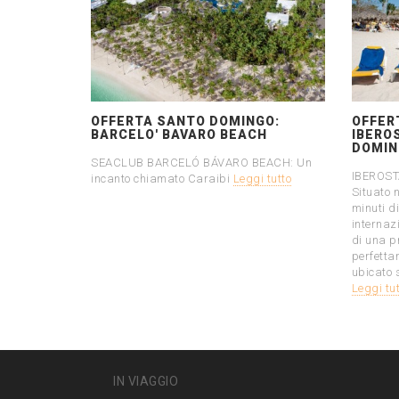
OFFERTA SANTO DOMINGO:
OFFER
BARCELO' BAVARO BEACH
IBERO
DOMIN
SEACLUB BARCELÓ BÁVARO BEACH: Un
IBEROS
incanto chiamato Caraibi
Leggi tutto
Situato 
minuti d
internaz
di una p
perfetta
ubicato s
Leggi tu
IN VIAGGIO